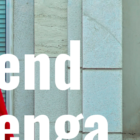
rend
henga