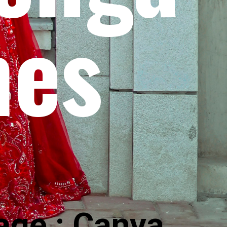
mes
age : Canva