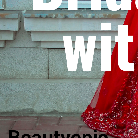
wi
Beautyepic