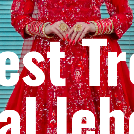
est T
al le