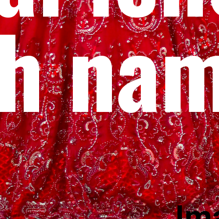
th na
Im